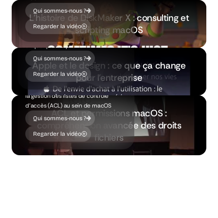
du design au sein d’Apple, de la
Qui sommes-nous ?
L'histoire de DiskMaker X : consulting et
conception des produits à
l’expérience utilisateur. Retour sur 30
Regarder la vidéo
scripting macOS
Jouer la vidéo
années de révolution technologique…
et quelques inspirations !
Qui sommes-nous ?
Apple et le design : ce que ça change
Durant cette présentation donnée en
Regarder la vidéo
pour l'entreprise
2010 durant une conférence
Jouer la vidéo
MacSysBrain, Guillaume Gète aborde
la gestion des listes de contrôle
d'accès (ACL) au sein de macOS
ACL et permissions macOS :
Qui sommes-nous ?
compréhension avancée des droits
Regarder la vidéo
fichiers
Jouer la vidéo